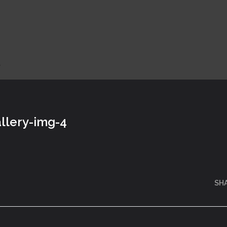
4
llery-img-4
SH