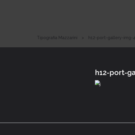
Tipografia Mazzarini
>
h12-port-gallery-img-
h12-port-ga