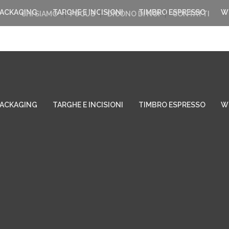
PACKAGING
TARGHE E INCISIONI
TIMBRO ESPRESSO
W
CHI SIAMO
FOCUS
DICONO DI NOI
CONTATTI
PACKAGING
TARGHE E INCISIONI
TIMBRO ESPRESSO
W