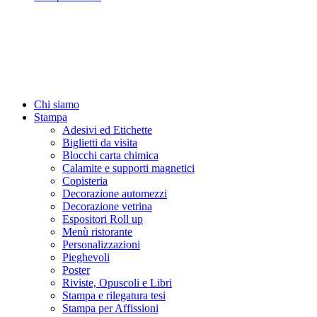
Chi siamo
Stampa
Adesivi ed Etichette
Biglietti da visita
Blocchi carta chimica
Calamite e supporti magnetici
Copisteria
Decorazione automezzi
Decorazione vetrina
Espositori Roll up
Menù ristorante
Personalizzazioni
Pieghevoli
Poster
Riviste, Opuscoli e Libri
Stampa e rilegatura tesi
Stampa per Affissioni