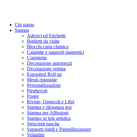
Chi siamo
Stampa
Adesivi ed Etichette
Biglietti da visita
Blocchi carta chimica
Calamite e supporti magnetici
Copisteria
Decorazione automezzi
Decorazione vetrina
Espositori Roll up
Menù ristorante
Personalizzazioni
Pieghevoli
Poster
Riviste, Opuscoli e Libri
Stampa e rilegatura tesi
Stampa per Affissioni
Stampa su tela artistica
Striscioni nascita
Supporti rigidi e Pannellizzazioni
Volantini