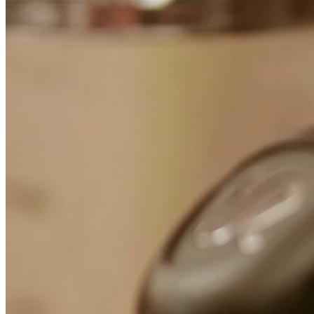
Focus
Dicono di noi
Contatti
Stampa on-line
Top