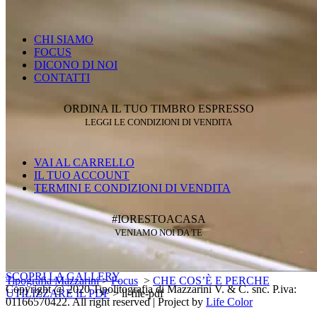
CHI SIAMO
FOCUS
DICONO DI NOI
CONTATTI
ORDINA IL TUO TIMBRO ESPRESSO
LEGGI LE CONDIZIONI DI VENDITA
VAI AL CARRELLO
IL TUO ACCOUNT
TERMINI E CONDIZIONI DI VENDITA
#IORESTOACASA
VENIAMO NOI DA TE
SCOPRI LA GALLERY
Tipografia Mazzarini
>
Focus
>
CHE COS’È E PERCHE
Copyright @ 2020 Tipolitografia di Mazzarini V. & C. snc. P.iva:
UTILIZZARE IL PDF
>
il-file-pdf
01166570422. All right reserved | Project by
Life Color