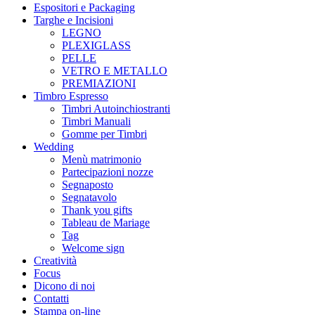
Espositori e Packaging
Targhe e Incisioni
LEGNO
PLEXIGLASS
PELLE
VETRO E METALLO
PREMIAZIONI
Timbro Espresso
Timbri Autoinchiostranti
Timbri Manuali
Gomme per Timbri
Wedding
Menù matrimonio
Partecipazioni nozze
Segnaposto
Segnatavolo
Thank you gifts
Tableau de Mariage
Tag
Welcome sign
Creatività
Focus
Dicono di noi
Contatti
Stampa on-line