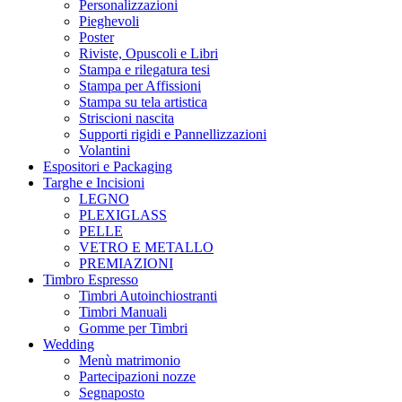
Personalizzazioni
Pieghevoli
Poster
Riviste, Opuscoli e Libri
Stampa e rilegatura tesi
Stampa per Affissioni
Stampa su tela artistica
Striscioni nascita
Supporti rigidi e Pannellizzazioni
Volantini
Espositori e Packaging
Targhe e Incisioni
LEGNO
PLEXIGLASS
PELLE
VETRO E METALLO
PREMIAZIONI
Timbro Espresso
Timbri Autoinchiostranti
Timbri Manuali
Gomme per Timbri
Wedding
Menù matrimonio
Partecipazioni nozze
Segnaposto