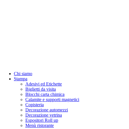
Chi siamo
Stampa
Adesivi ed Etichette
Biglietti da visita
Blocchi carta chimica
Calamite e supporti magnetici
Copisteria
Decorazione automezzi
Decorazione vetrina
Espositori Roll up
Menù ristorante