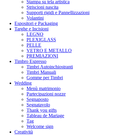
Stampa su tela artistica
Striscioni nascita
Supporti rigidi e Pannellizzazioni
Volantini
Espositori e Packaging
Targhe e Incisioni
LEGNO
PLEXIGLASS
PELLE
VETRO E METALLO
PREMIAZIONI
Timbro Espresso
Timbri Autoinchiostranti
Timbri Manuali
Gomme per Timbri
Wedding
Menù matrimonio
Partecipazioni nozze
Segnaposto
Segnatavolo
Thank you gifts
Tableau de Mariage
Tag
Welcome sign
Creatività