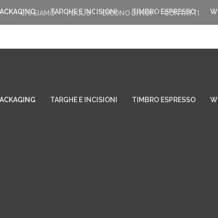
PACKAGING
TARGHE E INCISIONI
TIMBRO ESPRESSO
W
CHI SIAMO
FOCUS
DICONO DI NOI
CONTATTI
PACKAGING
TARGHE E INCISIONI
TIMBRO ESPRESSO
W