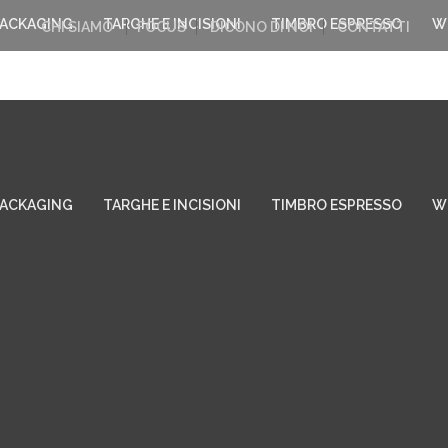
PACKAGING
TARGHE E INCISIONI
TIMBRO ESPRESSO
W
CHI SIAMO
FOCUS
DICONO DI NOI
CONTATTI
PACKAGING
TARGHE E INCISIONI
TIMBRO ESPRESSO
W