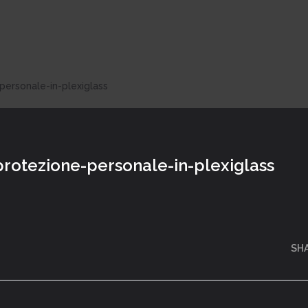
-personale-in-plexiglass
-protezione-personale-in-plexiglass
SH