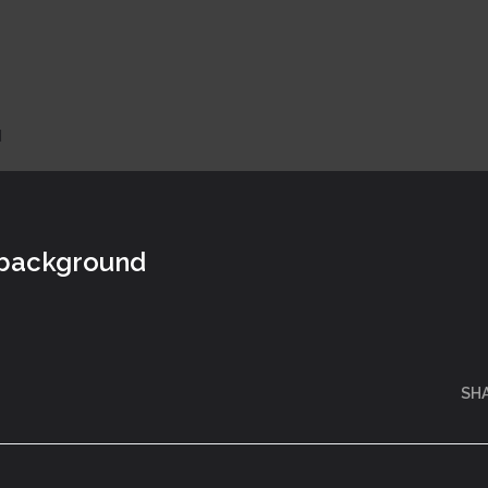
d
-background
SH