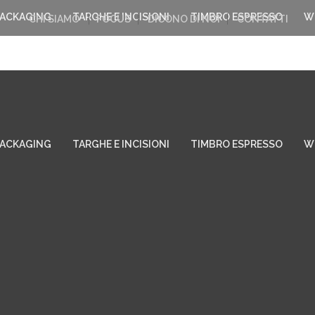
PACKAGING
TARGHE E INCISIONI
TIMBRO ESPRESSO
W
CHI SIAMO
FOCUS
DICONO DI NOI
CONTATTI
PACKAGING
TARGHE E INCISIONI
TIMBRO ESPRESSO
W