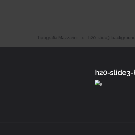
Tipografia Mazzarini
>
h20-slide3-backgroun
h20-slide3