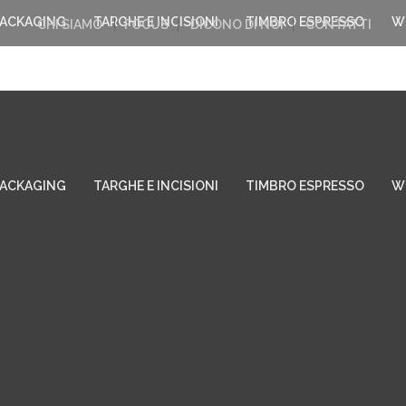
PACKAGING
TARGHE E INCISIONI
TIMBRO ESPRESSO
W
CHI SIAMO
FOCUS
DICONO DI NOI
CONTATTI
PACKAGING
TARGHE E INCISIONI
TIMBRO ESPRESSO
W