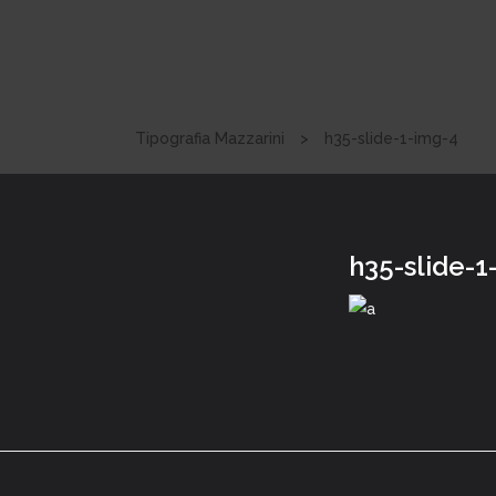
Tipografia Mazzarini
>
h35-slide-1-img-4
h35-slide-1