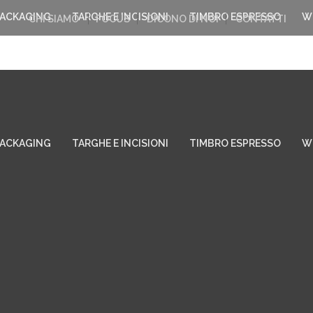
PACKAGING
TARGHE E INCISIONI
TIMBRO ESPRESSO
W
CHI SIAMO
FOCUS
DICONO DI NOI
CONTATTI
PACKAGING
TARGHE E INCISIONI
TIMBRO ESPRESSO
W