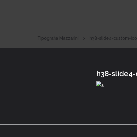
Tipografia Mazzarini
>
h38-slide4-custom-ico
h38-slide4