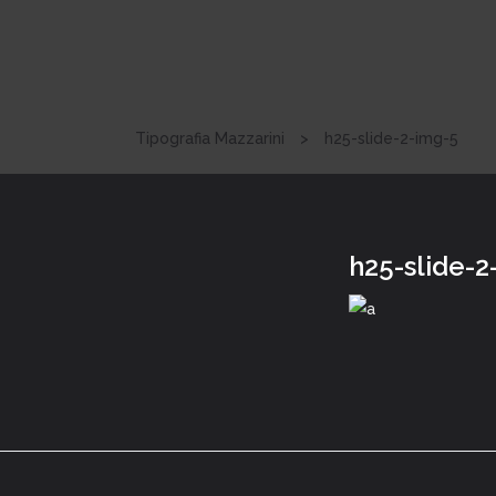
Tipografia Mazzarini
>
h25-slide-2-img-5
h25-slide-2