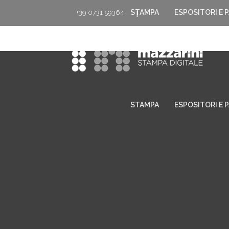
STAMPA
ESPOSITORI E 
+39 0731 59364
|
STAMPA
ESPOSITORI E 