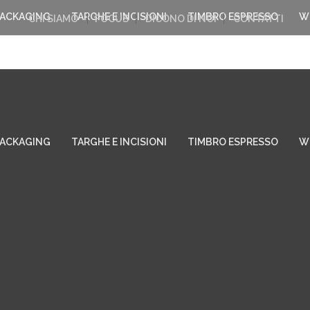
PACKAGING
TARGHE E INCISIONI
TIMBRO ESPRESSO
W
CHI SIAMO
FOCUS
DICONO DI NOI
CONTATTI
PACKAGING
TARGHE E INCISIONI
TIMBRO ESPRESSO
W