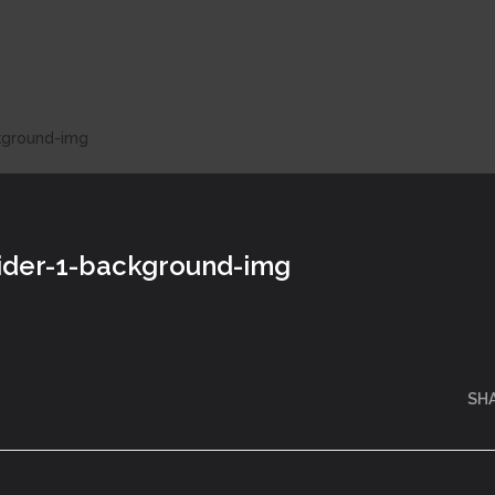
kground-img
ider-1-background-img
SH