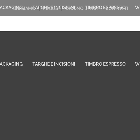
PACKAGING
TARGHE E INCISIONI
TIMBRO ESPRESSO
W
CHI SIAMO
FOCUS
DICONO DI NOI
CONTATTI
PACKAGING
TARGHE E INCISIONI
TIMBRO ESPRESSO
W