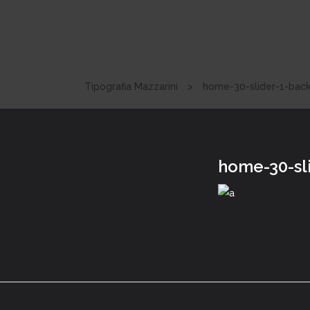
Tipografia Mazzarini
>
home-30-slider-1-bac
home-30-sl