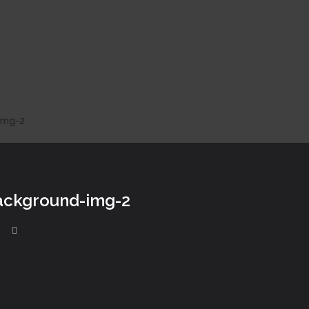
img-2
ackground-img-2
6