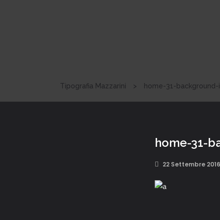
Tipografia Mazzarini
>
home-31-background-
home-31-b
22 Settembre 201