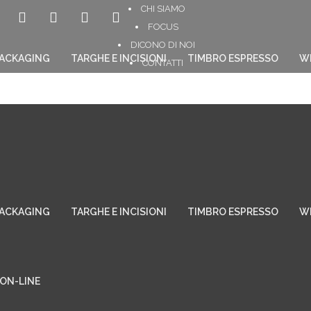
CHI SIAMO
FOCUS
DICONO DI NOI
PACKAGING
TARGHE E INCISIONI
TIMBRO ESPRESSO
W
CONTATTI
ON-LINE
PACKAGING
TARGHE E INCISIONI
TIMBRO ESPRESSO
W
ON-LINE