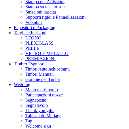
Stampa per Affissioni
Stampa su tela artistica
Striscioni nascita
Supporti rigidi e Pannellizzazioni
Volantini
Espositori e Packaging
Targhe e Incisioni
LEGNO
PLEXIGLASS
PELLE
VETRO E METALLO
PREMIAZIONI
Timbro Espresso
Timbri Autoinchiostranti
Timbri Manuali
Gomme per Timbri
Wedding
Menù matrimonio
Partecipazioni nozze
Segnaposto
Segnatavolo
Thank you gifts
Tableau de Mariage
Tag
Welcome sign