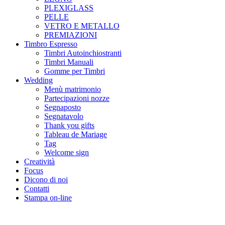
PLEXIGLASS
PELLE
VETRO E METALLO
PREMIAZIONI
Timbro Espresso
Timbri Autoinchiostranti
Timbri Manuali
Gomme per Timbri
Wedding
Menù matrimonio
Partecipazioni nozze
Segnaposto
Segnatavolo
Thank you gifts
Tableau de Mariage
Tag
Welcome sign
Creatività
Focus
Dicono di noi
Contatti
Stampa on-line