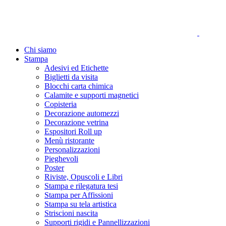
Chi siamo
Stampa
Adesivi ed Etichette
Biglietti da visita
Blocchi carta chimica
Calamite e supporti magnetici
Copisteria
Decorazione automezzi
Decorazione vetrina
Espositori Roll up
Menù ristorante
Personalizzazioni
Pieghevoli
Poster
Riviste, Opuscoli e Libri
Stampa e rilegatura tesi
Stampa per Affissioni
Stampa su tela artistica
Striscioni nascita
Supporti rigidi e Pannellizzazioni