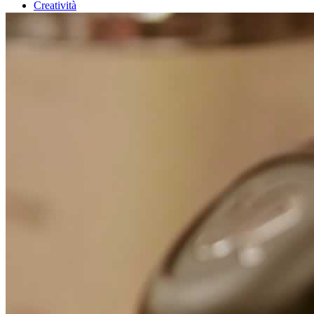
Creatività
Focus
Dicono di noi
Contatti
Stampa on-line
Top