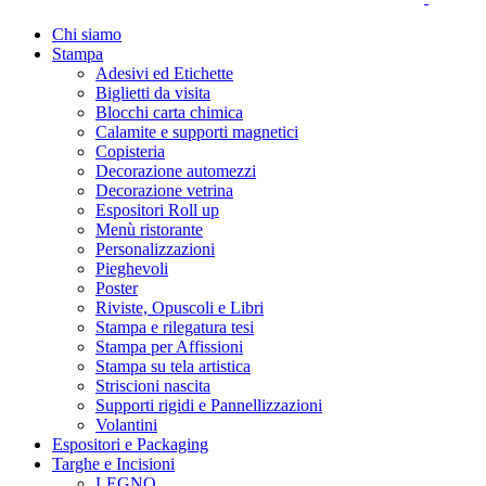
Chi siamo
Stampa
Adesivi ed Etichette
Biglietti da visita
Blocchi carta chimica
Calamite e supporti magnetici
Copisteria
Decorazione automezzi
Decorazione vetrina
Espositori Roll up
Menù ristorante
Personalizzazioni
Pieghevoli
Poster
Riviste, Opuscoli e Libri
Stampa e rilegatura tesi
Stampa per Affissioni
Stampa su tela artistica
Striscioni nascita
Supporti rigidi e Pannellizzazioni
Volantini
Espositori e Packaging
Targhe e Incisioni
LEGNO