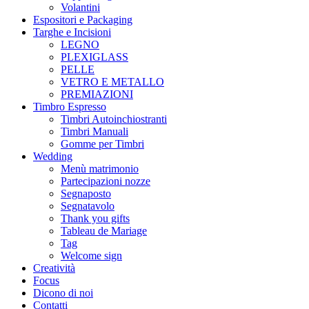
Volantini
Espositori e Packaging
Targhe e Incisioni
LEGNO
PLEXIGLASS
PELLE
VETRO E METALLO
PREMIAZIONI
Timbro Espresso
Timbri Autoinchiostranti
Timbri Manuali
Gomme per Timbri
Wedding
Menù matrimonio
Partecipazioni nozze
Segnaposto
Segnatavolo
Thank you gifts
Tableau de Mariage
Tag
Welcome sign
Creatività
Focus
Dicono di noi
Contatti