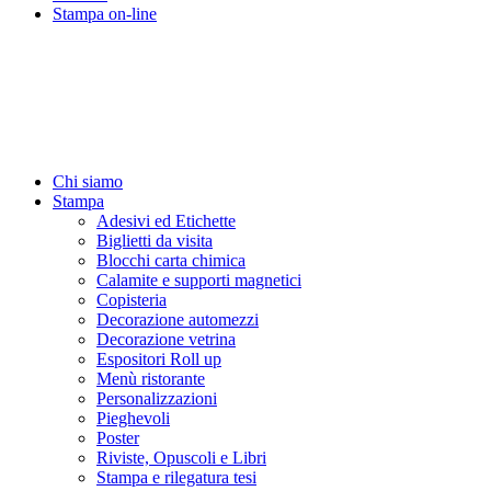
Stampa on-line
Chi siamo
Stampa
Adesivi ed Etichette
Biglietti da visita
Blocchi carta chimica
Calamite e supporti magnetici
Copisteria
Decorazione automezzi
Decorazione vetrina
Espositori Roll up
Menù ristorante
Personalizzazioni
Pieghevoli
Poster
Riviste, Opuscoli e Libri
Stampa e rilegatura tesi