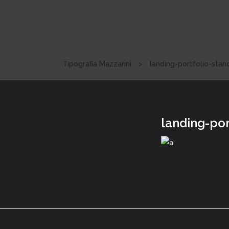
Tipografia Mazzarini
>
landing-portfolio-stan
landing-por