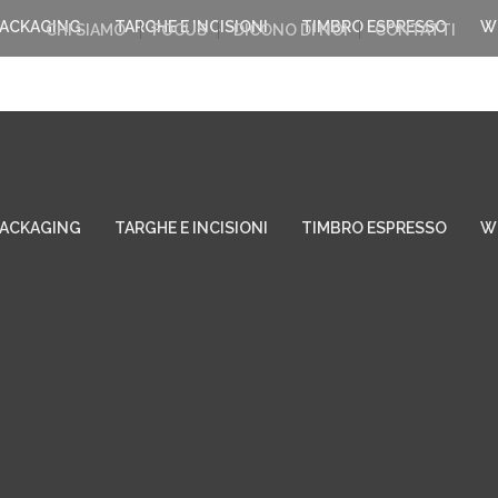
PACKAGING
TARGHE E INCISIONI
TIMBRO ESPRESSO
W
CHI SIAMO
FOCUS
DICONO DI NOI
CONTATTI
PACKAGING
TARGHE E INCISIONI
TIMBRO ESPRESSO
W