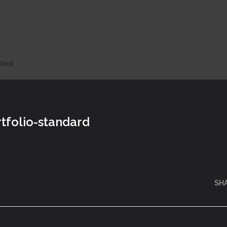
dard
tfolio-standard
SH