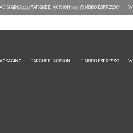
PACKAGING
TARGHE E INCISIONI
TIMBRO ESPRESSO
W
CHI SIAMO
FOCUS
DICONO DI NOI
CONTATTI
PACKAGING
TARGHE E INCISIONI
TIMBRO ESPRESSO
W