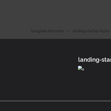
Tipografia Mazzarini
>
landing-startup-home
landing-st