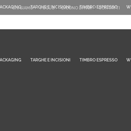
PACKAGING
TARGHE E INCISIONI
TIMBRO ESPRESSO
W
CHI SIAMO
FOCUS
DICONO DI NOI
CONTATTI
PACKAGING
TARGHE E INCISIONI
TIMBRO ESPRESSO
W