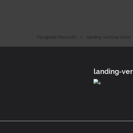
Tipografia Mazzarini
>
landing-vertical-slider
landing-ver