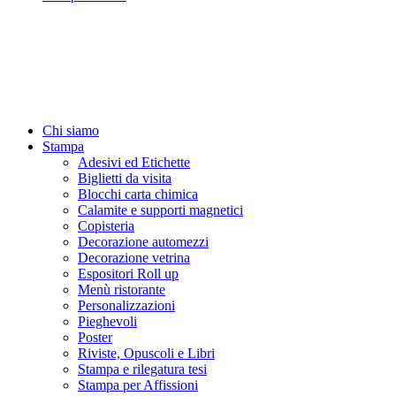
Chi siamo
Stampa
Adesivi ed Etichette
Biglietti da visita
Blocchi carta chimica
Calamite e supporti magnetici
Copisteria
Decorazione automezzi
Decorazione vetrina
Espositori Roll up
Menù ristorante
Personalizzazioni
Pieghevoli
Poster
Riviste, Opuscoli e Libri
Stampa e rilegatura tesi
Stampa per Affissioni