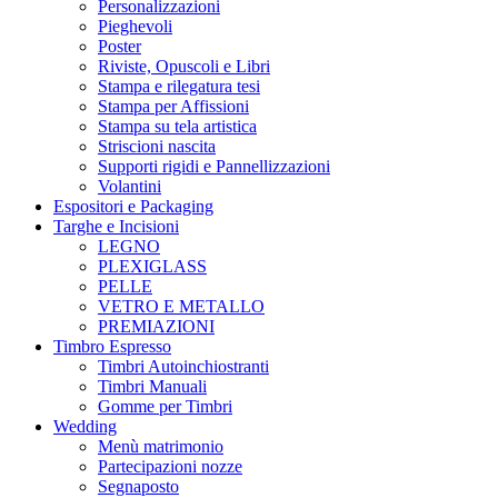
Personalizzazioni
Pieghevoli
Poster
Riviste, Opuscoli e Libri
Stampa e rilegatura tesi
Stampa per Affissioni
Stampa su tela artistica
Striscioni nascita
Supporti rigidi e Pannellizzazioni
Volantini
Espositori e Packaging
Targhe e Incisioni
LEGNO
PLEXIGLASS
PELLE
VETRO E METALLO
PREMIAZIONI
Timbro Espresso
Timbri Autoinchiostranti
Timbri Manuali
Gomme per Timbri
Wedding
Menù matrimonio
Partecipazioni nozze
Segnaposto