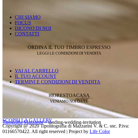
CHI SIAMO
FOCUS
DICONO DI NOI
CONTATTI
ORDINA IL TUO TIMBRO ESPRESSO
LEGGI LE CONDIZIONI DI VENDITA
VAI AL CARRELLO
IL TUO ACCOUNT
TERMINI E CONDIZIONI DI VENDITA
#IORESTOACASA
VENIAMO NOI DA TE
SCOPRI LA GALLERY
Tipografia Mazzarini
>
landing-wedding-invitation
Copyright @ 2020 Tipolitografia di Mazzarini V. & C. snc. P.iva:
01166570422. All right reserved | Project by
Life Color