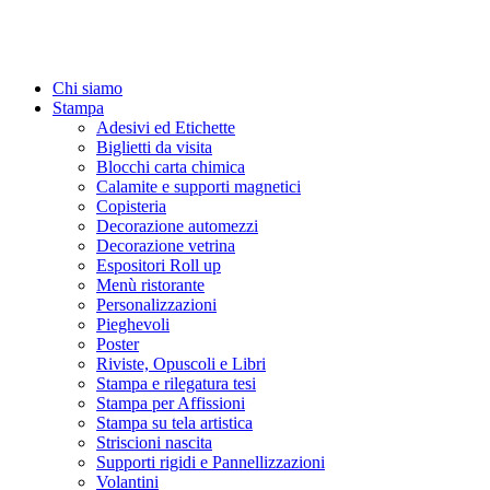
Chi siamo
Stampa
Adesivi ed Etichette
Biglietti da visita
Blocchi carta chimica
Calamite e supporti magnetici
Copisteria
Decorazione automezzi
Decorazione vetrina
Espositori Roll up
Menù ristorante
Personalizzazioni
Pieghevoli
Poster
Riviste, Opuscoli e Libri
Stampa e rilegatura tesi
Stampa per Affissioni
Stampa su tela artistica
Striscioni nascita
Supporti rigidi e Pannellizzazioni
Volantini