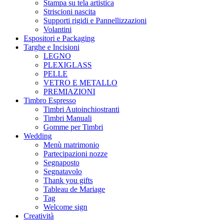
Stampa su tela artistica
Striscioni nascita
Supporti rigidi e Pannellizzazioni
Volantini
Espositori e Packaging
Targhe e Incisioni
LEGNO
PLEXIGLASS
PELLE
VETRO E METALLO
PREMIAZIONI
Timbro Espresso
Timbri Autoinchiostranti
Timbri Manuali
Gomme per Timbri
Wedding
Menù matrimonio
Partecipazioni nozze
Segnaposto
Segnatavolo
Thank you gifts
Tableau de Mariage
Tag
Welcome sign
Creatività