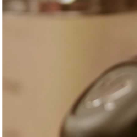
Focus
Dicono di noi
Contatti
Stampa on-line
Top