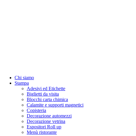
Chi siamo
Stampa
Adesivi ed Etichette
Biglietti da visita
Blocchi carta chimica
Calamite e supporti magnetici
Copisteria
Decorazione automezzi
Decorazione vetrina
Espositori Roll up
Menù ristorante