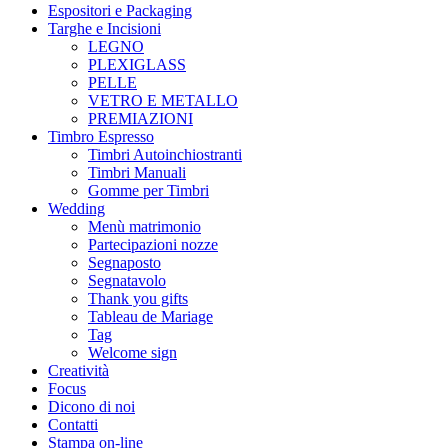
Espositori e Packaging
Targhe e Incisioni
LEGNO
PLEXIGLASS
PELLE
VETRO E METALLO
PREMIAZIONI
Timbro Espresso
Timbri Autoinchiostranti
Timbri Manuali
Gomme per Timbri
Wedding
Menù matrimonio
Partecipazioni nozze
Segnaposto
Segnatavolo
Thank you gifts
Tableau de Mariage
Tag
Welcome sign
Creatività
Focus
Dicono di noi
Contatti
Stampa on-line