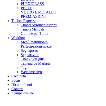
PLEXIGLASS
PELLE
VETRO E METALLO
PREMIAZIONI
Timbro Espresso
Timbri Autoinchiostranti
Timbri Manuali
Gomme per Timbri
Wedding
Menù matrimonio
Partecipazioni nozze
Segnaposto
Segnatavolo
Thank you gifts
Tableau de Mariage
Tag
Welcome sign
Creatività
Focus
Dicono di noi
Contatti
Stampa on-line