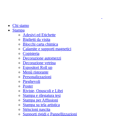
Chi siamo
Stampa
Adesivi ed Etichette
Biglietti da visita
Blocchi carta chimica
Calamite e supporti magnetici
Copisteria
Decorazione automezzi
Decorazione vetrina
Espositori Roll up
Menù ristorante
Personalizzazioni
Pieghevoli
Poster
Riviste, Opuscoli e Libri
Stampa e rilegatura tesi
Stampa per Affissioni
Stampa su tela artistica
Striscioni nascita
Supporti rigidi e Pannellizzazioni