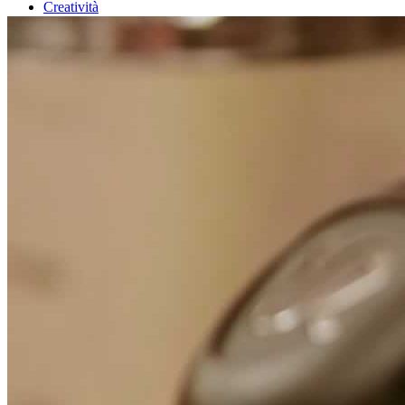
Creatività
Focus
Dicono di noi
Contatti
Stampa on-line
Top