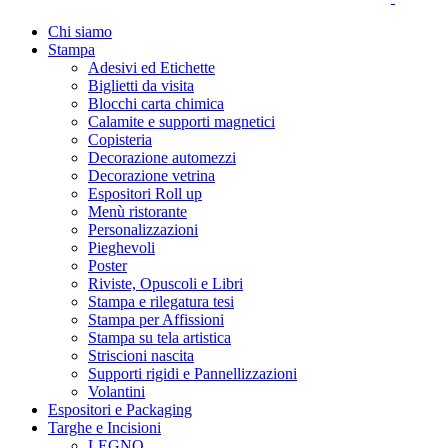
Chi siamo
Stampa
Adesivi ed Etichette
Biglietti da visita
Blocchi carta chimica
Calamite e supporti magnetici
Copisteria
Decorazione automezzi
Decorazione vetrina
Espositori Roll up
Menù ristorante
Personalizzazioni
Pieghevoli
Poster
Riviste, Opuscoli e Libri
Stampa e rilegatura tesi
Stampa per Affissioni
Stampa su tela artistica
Striscioni nascita
Supporti rigidi e Pannellizzazioni
Volantini
Espositori e Packaging
Targhe e Incisioni
LEGNO