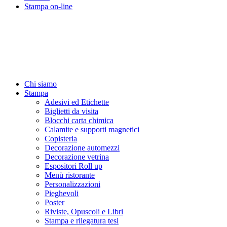
Stampa on-line
Chi siamo
Stampa
Adesivi ed Etichette
Biglietti da visita
Blocchi carta chimica
Calamite e supporti magnetici
Copisteria
Decorazione automezzi
Decorazione vetrina
Espositori Roll up
Menù ristorante
Personalizzazioni
Pieghevoli
Poster
Riviste, Opuscoli e Libri
Stampa e rilegatura tesi