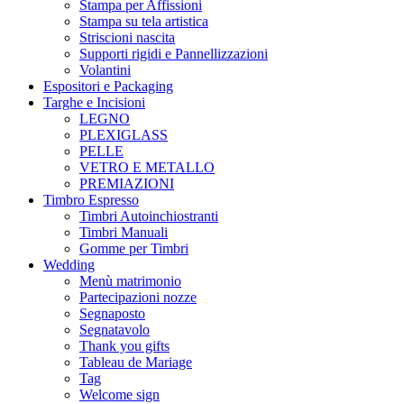
Stampa per Affissioni
Stampa su tela artistica
Striscioni nascita
Supporti rigidi e Pannellizzazioni
Volantini
Espositori e Packaging
Targhe e Incisioni
LEGNO
PLEXIGLASS
PELLE
VETRO E METALLO
PREMIAZIONI
Timbro Espresso
Timbri Autoinchiostranti
Timbri Manuali
Gomme per Timbri
Wedding
Menù matrimonio
Partecipazioni nozze
Segnaposto
Segnatavolo
Thank you gifts
Tableau de Mariage
Tag
Welcome sign