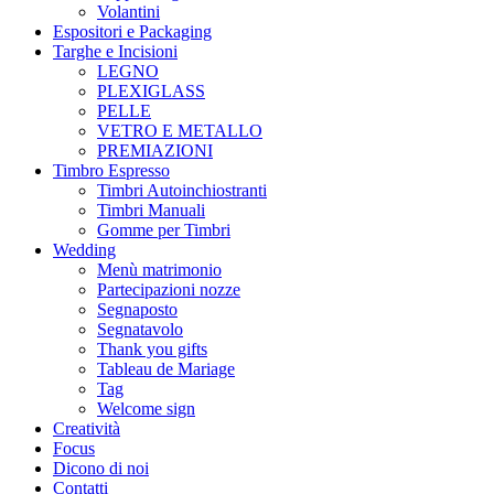
Volantini
Espositori e Packaging
Targhe e Incisioni
LEGNO
PLEXIGLASS
PELLE
VETRO E METALLO
PREMIAZIONI
Timbro Espresso
Timbri Autoinchiostranti
Timbri Manuali
Gomme per Timbri
Wedding
Menù matrimonio
Partecipazioni nozze
Segnaposto
Segnatavolo
Thank you gifts
Tableau de Mariage
Tag
Welcome sign
Creatività
Focus
Dicono di noi
Contatti