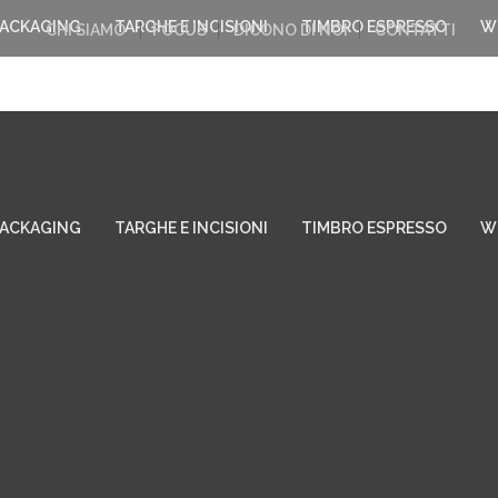
PACKAGING
TARGHE E INCISIONI
TIMBRO ESPRESSO
W
CHI SIAMO
FOCUS
DICONO DI NOI
CONTATTI
PACKAGING
TARGHE E INCISIONI
TIMBRO ESPRESSO
W