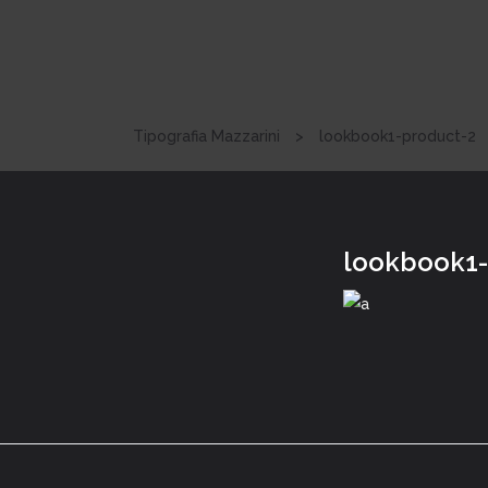
Tipografia Mazzarini
>
lookbook1-product-2
lookbook1-