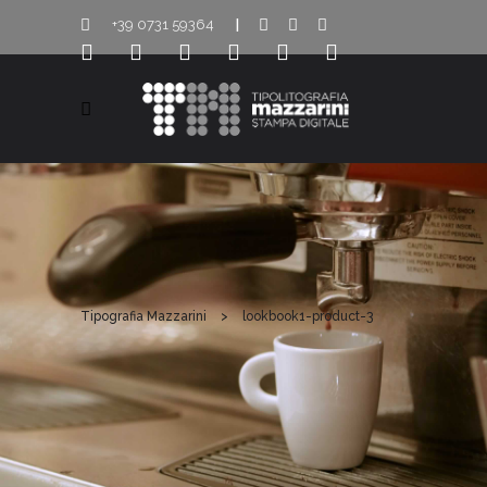
+39 0731 59364
|
Tipografia Mazzarini
>
lookbook1-product-3