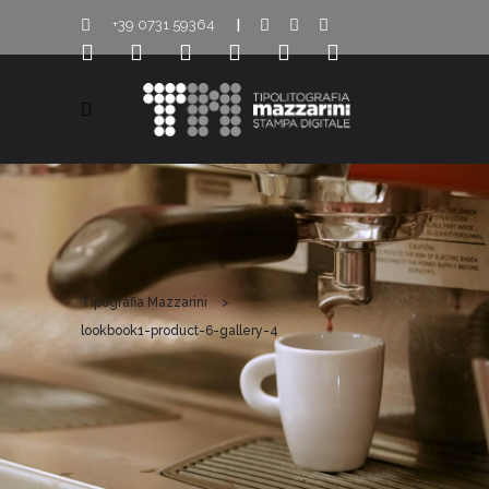
+39 0731 59364
|
Tipografia Mazzarini
>
lookbook1-product-6-gallery-4