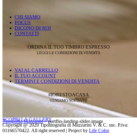
CHI SIAMO
FOCUS
DICONO DI NOI
CONTATTI
ORDINA IL TUO TIMBRO ESPRESSO
LEGGI LE CONDIZIONI DI VENDITA
VAI AL CARRELLO
IL TUO ACCOUNT
TERMINI E CONDIZIONI DI VENDITA
#IORESTOACASA
VENIAMO NOI DA TE
SCOPRI LA GALLERY
Tipografia Mazzarini
>
portflio-landing-slider-image
Copyright @ 2020 Tipolitografia di Mazzarini V. & C. snc. P.iva:
01166570422. All right reserved | Project by
Life Color