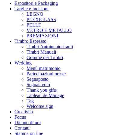
Espositori e Packaging
Targhe e Incisioni
LEGNO
PLEXIGLASS
PELLE
VETRO E METALLO
PREMIAZIONI
Timbro Espresso
Timbri Autoinchiostranti
Timbri Manuali
Gomme per Timbri
Wedding
Menù matrimonio
Partecipazioni nozze
Segnaposto
Segnatavolo
Thank you gifts
Tableau de Mariage
Tag
Welcome sign
Creatività
Focus
Dicono di noi
Contatti
Stampa on-line