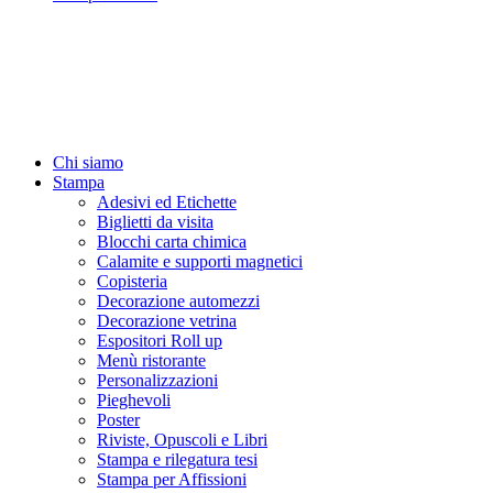
Chi siamo
Stampa
Adesivi ed Etichette
Biglietti da visita
Blocchi carta chimica
Calamite e supporti magnetici
Copisteria
Decorazione automezzi
Decorazione vetrina
Espositori Roll up
Menù ristorante
Personalizzazioni
Pieghevoli
Poster
Riviste, Opuscoli e Libri
Stampa e rilegatura tesi
Stampa per Affissioni