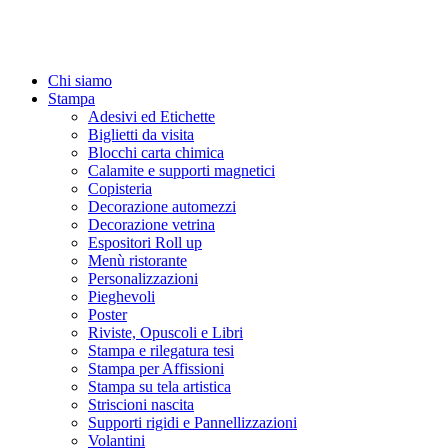
Chi siamo
Stampa
Adesivi ed Etichette
Biglietti da visita
Blocchi carta chimica
Calamite e supporti magnetici
Copisteria
Decorazione automezzi
Decorazione vetrina
Espositori Roll up
Menù ristorante
Personalizzazioni
Pieghevoli
Poster
Riviste, Opuscoli e Libri
Stampa e rilegatura tesi
Stampa per Affissioni
Stampa su tela artistica
Striscioni nascita
Supporti rigidi e Pannellizzazioni
Volantini