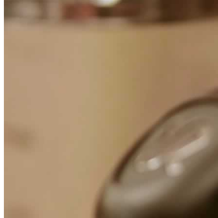
Focus
Dicono di noi
Contatti
Stampa on-line
Top