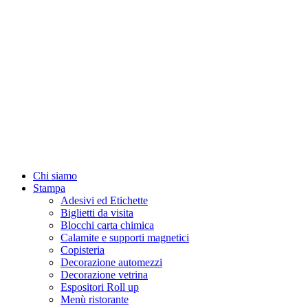
Chi siamo
Stampa
Adesivi ed Etichette
Biglietti da visita
Blocchi carta chimica
Calamite e supporti magnetici
Copisteria
Decorazione automezzi
Decorazione vetrina
Espositori Roll up
Menù ristorante