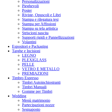
Personalizzazioni
Pieghevoli
Poster
Riviste, Opuscoli e Libri
Stampa e rilegatura tesi
Stampa per Affissioni
Stampa su tela artistica
Striscioni nascita
Supporti rigidi e Pannellizzazioni
Volantini
Espositori e Packaging
Targhe e Incisioni
LEGNO
PLEXIGLASS
PELLE
VETRO E METALLO
PREMIAZIONI
Timbro Espresso
Timbri Autoinchiostranti
Timbri Manuali
Gomme per Timbri
Wedding
Menù matrimonio
Partecipazioni nozze
Segnaposto