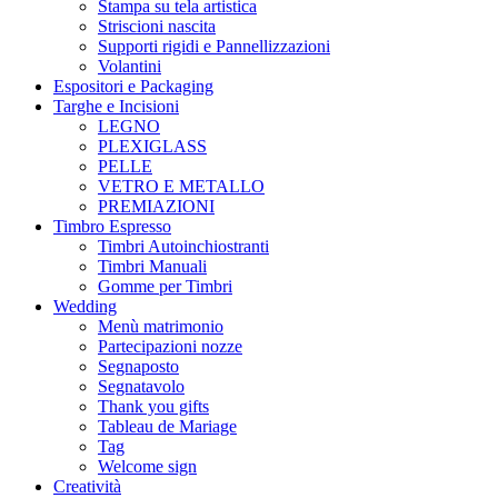
Stampa su tela artistica
Striscioni nascita
Supporti rigidi e Pannellizzazioni
Volantini
Espositori e Packaging
Targhe e Incisioni
LEGNO
PLEXIGLASS
PELLE
VETRO E METALLO
PREMIAZIONI
Timbro Espresso
Timbri Autoinchiostranti
Timbri Manuali
Gomme per Timbri
Wedding
Menù matrimonio
Partecipazioni nozze
Segnaposto
Segnatavolo
Thank you gifts
Tableau de Mariage
Tag
Welcome sign
Creatività