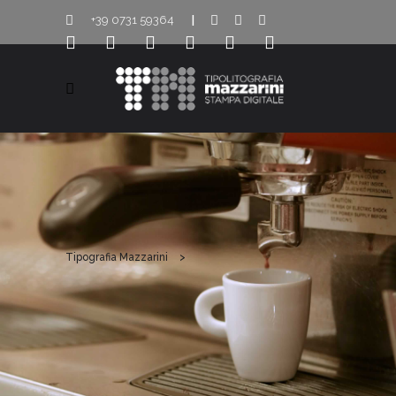
+39 0731 59364
|
Tipografia Mazzarini
>