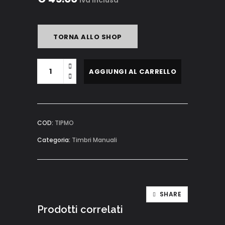
Iva inclusa
TORNA ALLO SHOP
Timbro
AGGIUNGI AL CARRELLO
manuale
in
ottone
per
COD:
TIPMO
ceralacca
Categoria:
Timbri Manuali
quantity
SHARE
Prodotti correlati