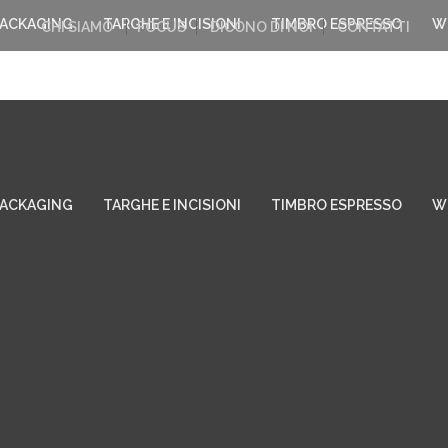
PACKAGING
TARGHE E INCISIONI
TIMBRO ESPRESSO
W
CHI SIAMO
FOCUS
DICONO DI NOI
CONTATTI
PACKAGING
TARGHE E INCISIONI
TIMBRO ESPRESSO
W