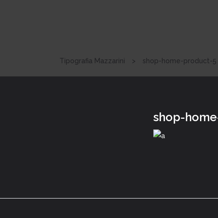
Tipografia Mazzarini
>
shop-home-product-5
shop-home