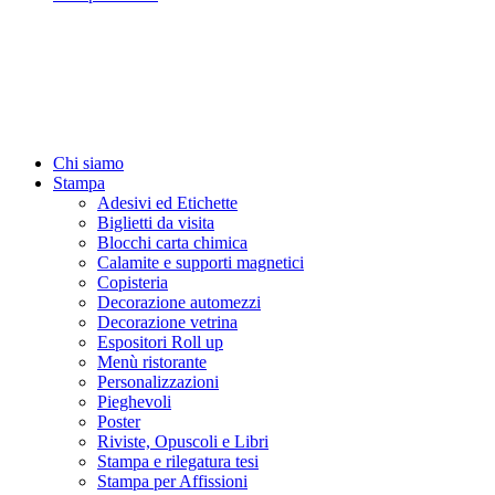
Chi siamo
Stampa
Adesivi ed Etichette
Biglietti da visita
Blocchi carta chimica
Calamite e supporti magnetici
Copisteria
Decorazione automezzi
Decorazione vetrina
Espositori Roll up
Menù ristorante
Personalizzazioni
Pieghevoli
Poster
Riviste, Opuscoli e Libri
Stampa e rilegatura tesi
Stampa per Affissioni