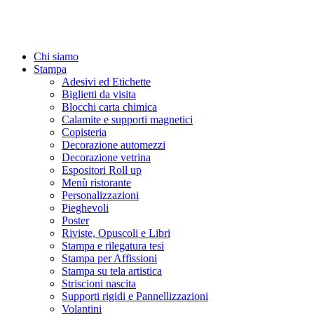
Chi siamo
Stampa
Adesivi ed Etichette
Biglietti da visita
Blocchi carta chimica
Calamite e supporti magnetici
Copisteria
Decorazione automezzi
Decorazione vetrina
Espositori Roll up
Menù ristorante
Personalizzazioni
Pieghevoli
Poster
Riviste, Opuscoli e Libri
Stampa e rilegatura tesi
Stampa per Affissioni
Stampa su tela artistica
Striscioni nascita
Supporti rigidi e Pannellizzazioni
Volantini