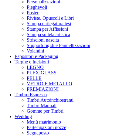
Personalizzazioni
Pieghevoli
Poster
Riviste, Opuscoli e Libri
Stampa e rilegatura tesi
Stampa per Affissioni
Stampa su tela artistica
Striscioni nascita
Supporti rigidi e Pannellizzazioni
Volantini
Espositori e Packaging
Targhe e Incisioni
LEGNO
PLEXIGLASS
PELLE
VETRO E METALLO
PREMIAZIONI
Timbro Espresso
Timbri Autoinchiostranti
Timbri Manuali
Gomme per Timbri
Wedding
Menù matrimonio
Partecipazioni nozze
Segnaposto