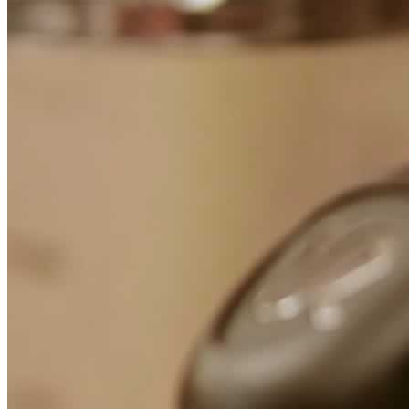
Focus
Dicono di noi
Contatti
Stampa on-line
Top