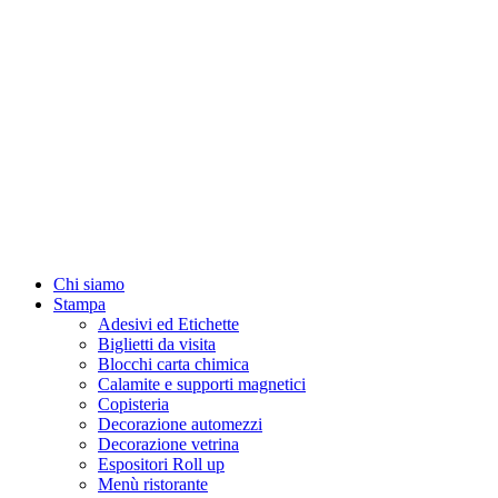
Chi siamo
Stampa
Adesivi ed Etichette
Biglietti da visita
Blocchi carta chimica
Calamite e supporti magnetici
Copisteria
Decorazione automezzi
Decorazione vetrina
Espositori Roll up
Menù ristorante