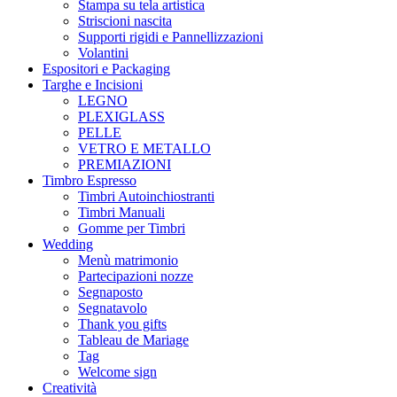
Stampa su tela artistica
Striscioni nascita
Supporti rigidi e Pannellizzazioni
Volantini
Espositori e Packaging
Targhe e Incisioni
LEGNO
PLEXIGLASS
PELLE
VETRO E METALLO
PREMIAZIONI
Timbro Espresso
Timbri Autoinchiostranti
Timbri Manuali
Gomme per Timbri
Wedding
Menù matrimonio
Partecipazioni nozze
Segnaposto
Segnatavolo
Thank you gifts
Tableau de Mariage
Tag
Welcome sign
Creatività