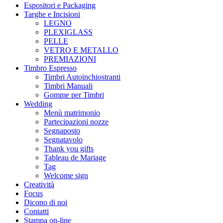
Espositori e Packaging
Targhe e Incisioni
LEGNO
PLEXIGLASS
PELLE
VETRO E METALLO
PREMIAZIONI
Timbro Espresso
Timbri Autoinchiostranti
Timbri Manuali
Gomme per Timbri
Wedding
Menù matrimonio
Partecipazioni nozze
Segnaposto
Segnatavolo
Thank you gifts
Tableau de Mariage
Tag
Welcome sign
Creatività
Focus
Dicono di noi
Contatti
Stampa on-line