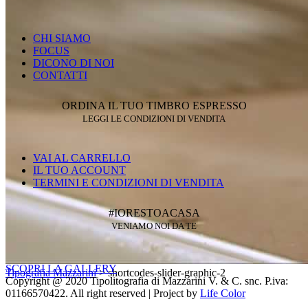
CHI SIAMO
FOCUS
DICONO DI NOI
CONTATTI
ORDINA IL TUO TIMBRO ESPRESSO
LEGGI LE CONDIZIONI DI VENDITA
VAI AL CARRELLO
IL TUO ACCOUNT
TERMINI E CONDIZIONI DI VENDITA
#IORESTOACASA
VENIAMO NOI DA TE
SCOPRI LA GALLERY
Tipografia Mazzarini
>
shortcodes-slider-graphic-2
Copyright @ 2020 Tipolitografia di Mazzarini V. & C. snc. P.iva:
01166570422. All right reserved | Project by
Life Color