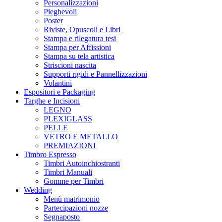
Personalizzazioni
Pieghevoli
Poster
Riviste, Opuscoli e Libri
Stampa e rilegatura tesi
Stampa per Affissioni
Stampa su tela artistica
Striscioni nascita
Supporti rigidi e Pannellizzazioni
Volantini
Espositori e Packaging
Targhe e Incisioni
LEGNO
PLEXIGLASS
PELLE
VETRO E METALLO
PREMIAZIONI
Timbro Espresso
Timbri Autoinchiostranti
Timbri Manuali
Gomme per Timbri
Wedding
Menù matrimonio
Partecipazioni nozze
Segnaposto