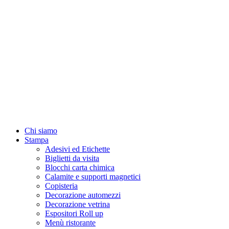
Chi siamo
Stampa
Adesivi ed Etichette
Biglietti da visita
Blocchi carta chimica
Calamite e supporti magnetici
Copisteria
Decorazione automezzi
Decorazione vetrina
Espositori Roll up
Menù ristorante