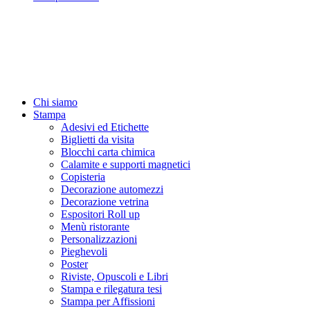
Chi siamo
Stampa
Adesivi ed Etichette
Biglietti da visita
Blocchi carta chimica
Calamite e supporti magnetici
Copisteria
Decorazione automezzi
Decorazione vetrina
Espositori Roll up
Menù ristorante
Personalizzazioni
Pieghevoli
Poster
Riviste, Opuscoli e Libri
Stampa e rilegatura tesi
Stampa per Affissioni