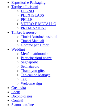
Espositori e Packaging
Targhe e Incisioni
LEGNO
PLEXIGLASS
PELLE
VETRO E METALLO
PREMIAZIONI
Timbro Espresso
Timbri Autoinchiostranti
Timbri Manuali
Gomme per Timbri
Wedding
Menù matrimonio
Partecipazioni nozze
Segnaposto
Segnatavolo
Thank you gifts
Tableau de Mariage
Tag
Welcome sign
Creatività
Focus
Dicono di noi
Contatti
Stampa on-line