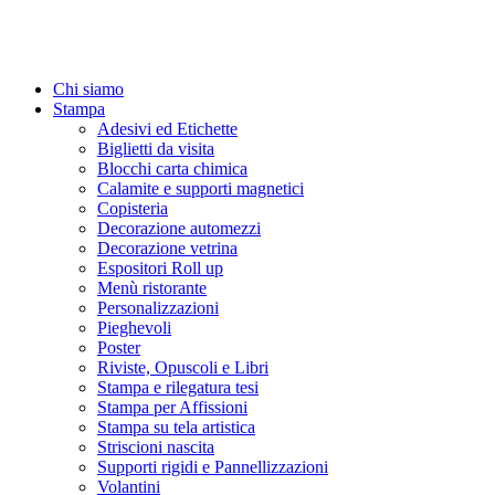
Chi siamo
Stampa
Adesivi ed Etichette
Biglietti da visita
Blocchi carta chimica
Calamite e supporti magnetici
Copisteria
Decorazione automezzi
Decorazione vetrina
Espositori Roll up
Menù ristorante
Personalizzazioni
Pieghevoli
Poster
Riviste, Opuscoli e Libri
Stampa e rilegatura tesi
Stampa per Affissioni
Stampa su tela artistica
Striscioni nascita
Supporti rigidi e Pannellizzazioni
Volantini