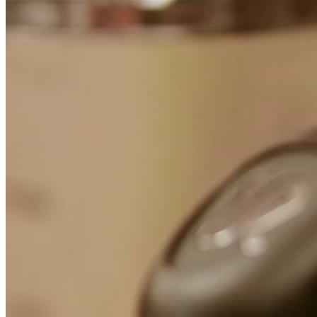
Focus
Dicono di noi
Contatti
Stampa on-line
Top