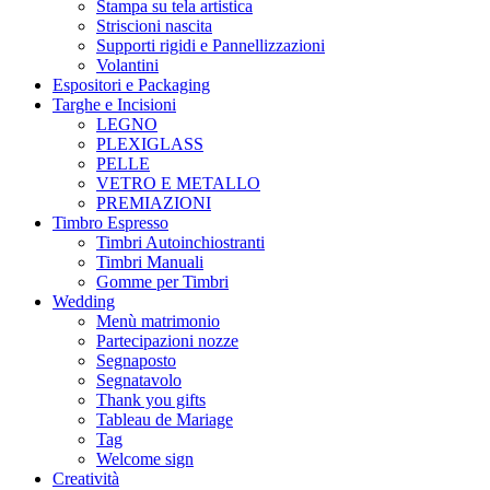
Stampa su tela artistica
Striscioni nascita
Supporti rigidi e Pannellizzazioni
Volantini
Espositori e Packaging
Targhe e Incisioni
LEGNO
PLEXIGLASS
PELLE
VETRO E METALLO
PREMIAZIONI
Timbro Espresso
Timbri Autoinchiostranti
Timbri Manuali
Gomme per Timbri
Wedding
Menù matrimonio
Partecipazioni nozze
Segnaposto
Segnatavolo
Thank you gifts
Tableau de Mariage
Tag
Welcome sign
Creatività