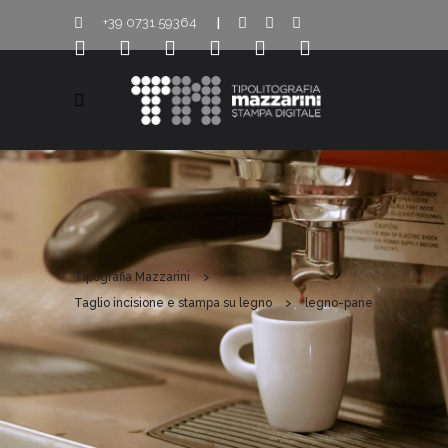
+39 0731 59364
|
Tipografia Mazzarini
>
Taglio incisione e stampa su legno
>
legno-pane