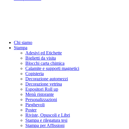
Chi siamo
Stampa
Adesivi ed Etichette
Biglietti da visita
Blocchi carta chimica
Calamite e supporti magnetici
Copisteria
Decorazione automezzi
Decorazione vetrina
Espositori Roll up
Menù ristorante
Personalizzazioni
Pieghevoli
Poster
Riviste, Opuscoli e Libri
Stampa e rilegatura tesi
Stampa per Affissioni