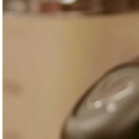
Focus
Dicono di noi
Contatti
Stampa on-line
Top