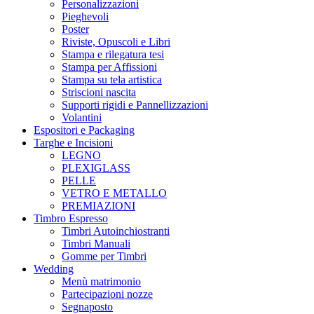
Personalizzazioni
Pieghevoli
Poster
Riviste, Opuscoli e Libri
Stampa e rilegatura tesi
Stampa per Affissioni
Stampa su tela artistica
Striscioni nascita
Supporti rigidi e Pannellizzazioni
Volantini
Espositori e Packaging
Targhe e Incisioni
LEGNO
PLEXIGLASS
PELLE
VETRO E METALLO
PREMIAZIONI
Timbro Espresso
Timbri Autoinchiostranti
Timbri Manuali
Gomme per Timbri
Wedding
Menù matrimonio
Partecipazioni nozze
Segnaposto