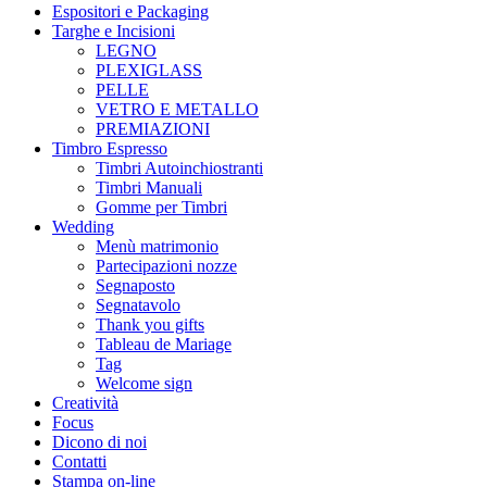
Espositori e Packaging
Targhe e Incisioni
LEGNO
PLEXIGLASS
PELLE
VETRO E METALLO
PREMIAZIONI
Timbro Espresso
Timbri Autoinchiostranti
Timbri Manuali
Gomme per Timbri
Wedding
Menù matrimonio
Partecipazioni nozze
Segnaposto
Segnatavolo
Thank you gifts
Tableau de Mariage
Tag
Welcome sign
Creatività
Focus
Dicono di noi
Contatti
Stampa on-line