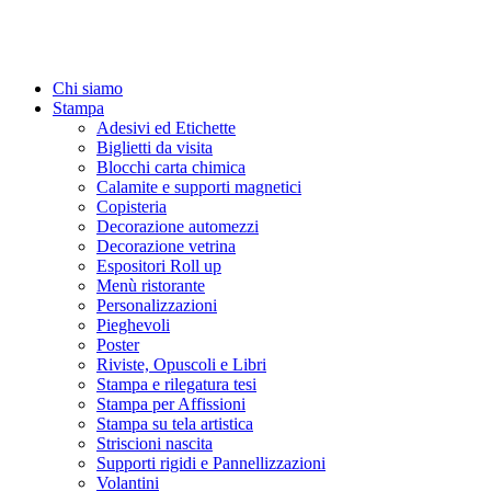
Chi siamo
Stampa
Adesivi ed Etichette
Biglietti da visita
Blocchi carta chimica
Calamite e supporti magnetici
Copisteria
Decorazione automezzi
Decorazione vetrina
Espositori Roll up
Menù ristorante
Personalizzazioni
Pieghevoli
Poster
Riviste, Opuscoli e Libri
Stampa e rilegatura tesi
Stampa per Affissioni
Stampa su tela artistica
Striscioni nascita
Supporti rigidi e Pannellizzazioni
Volantini