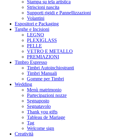
Stampa su tela artistica
Striscioni nascita
Supporti rigidi e Pannellizzazioni
Volantini
Espositori e Packaging
Targhe e Incisioni
LEGNO
PLEXIGLASS
PELLE
VETRO E METALLO
PREMIAZIONI
Timbro Espresso
Timbri Autoinchiostranti
Timbri Manuali
Gomme per Timbri
Wedding
Menù matrimonio
Partecipazioni nozze
Segnaposto
Segnatavolo
Thank you gifts
Tableau de Mariage
Tag
Welcome sign
Creatività