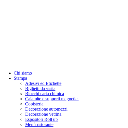
Chi siamo
Stampa
Adesivi ed Etichette
Biglietti da visita
Blocchi carta chimica
Calamite e supporti magnetici
Copisteria
Decorazione automezzi
Decorazione vetrina
Espositori Roll up
Menù ristorante