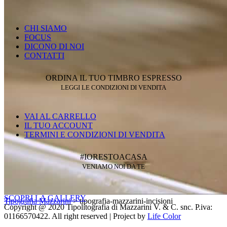
CHI SIAMO
FOCUS
DICONO DI NOI
CONTATTI
ORDINA IL TUO TIMBRO ESPRESSO
LEGGI LE CONDIZIONI DI VENDITA
VAI AL CARRELLO
IL TUO ACCOUNT
TERMINI E CONDIZIONI DI VENDITA
#IORESTOACASA
VENIAMO NOI DA TE
SCOPRI LA GALLERY
Tipografia Mazzarini
>
tipografia-mazzarini-incisioni
Copyright @ 2020 Tipolitografia di Mazzarini V. & C. snc. P.iva:
01166570422. All right reserved | Project by
Life Color