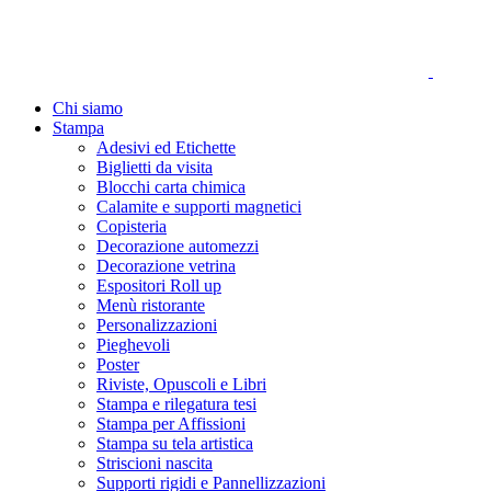
Chi siamo
Stampa
Adesivi ed Etichette
Biglietti da visita
Blocchi carta chimica
Calamite e supporti magnetici
Copisteria
Decorazione automezzi
Decorazione vetrina
Espositori Roll up
Menù ristorante
Personalizzazioni
Pieghevoli
Poster
Riviste, Opuscoli e Libri
Stampa e rilegatura tesi
Stampa per Affissioni
Stampa su tela artistica
Striscioni nascita
Supporti rigidi e Pannellizzazioni