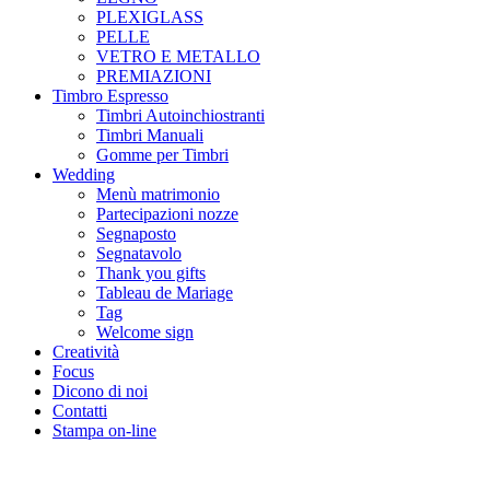
PLEXIGLASS
PELLE
VETRO E METALLO
PREMIAZIONI
Timbro Espresso
Timbri Autoinchiostranti
Timbri Manuali
Gomme per Timbri
Wedding
Menù matrimonio
Partecipazioni nozze
Segnaposto
Segnatavolo
Thank you gifts
Tableau de Mariage
Tag
Welcome sign
Creatività
Focus
Dicono di noi
Contatti
Stampa on-line