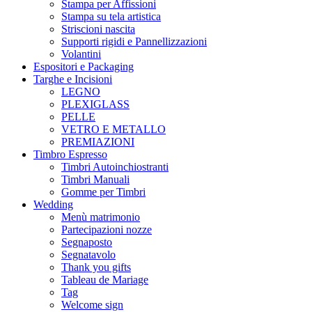
Stampa per Affissioni
Stampa su tela artistica
Striscioni nascita
Supporti rigidi e Pannellizzazioni
Volantini
Espositori e Packaging
Targhe e Incisioni
LEGNO
PLEXIGLASS
PELLE
VETRO E METALLO
PREMIAZIONI
Timbro Espresso
Timbri Autoinchiostranti
Timbri Manuali
Gomme per Timbri
Wedding
Menù matrimonio
Partecipazioni nozze
Segnaposto
Segnatavolo
Thank you gifts
Tableau de Mariage
Tag
Welcome sign