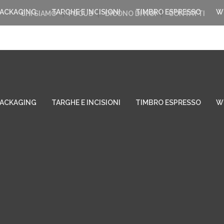
PACKAGING
TARGHE E INCISIONI
TIMBRO ESPRESSO
W
CHI SIAMO
FOCUS
DICONO DI NOI
CONTATTI
PACKAGING
TARGHE E INCISIONI
TIMBRO ESPRESSO
W