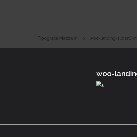
Tipografia Mazzarini
>
woo-landing-slider6-
woo-landin