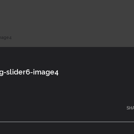
image4
g-slider6-image4
SH