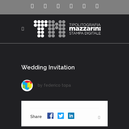
Wedding Invitation
by
federico topa
Share